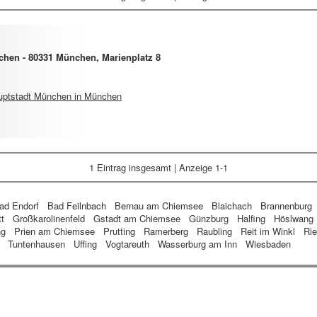
hen - 80331 München, Marienplatz 8
ptstadt München in München
1 Eintrag
insgesamt | Anzeige 1-1
ad Endorf
Bad Feilnbach
Bernau am Chiemsee
Blaichach
Brannenburg
tt
Großkarolinenfeld
Gstadt am Chiemsee
Günzburg
Halfing
Höslwang
ng
Prien am Chiemsee
Prutting
Ramerberg
Raubling
Reit im Winkl
Rie
Tuntenhausen
Uffing
Vogtareuth
Wasserburg am Inn
Wiesbaden