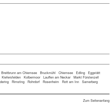
Breitbrunn am Chiemsee
Bruckmühl
Chiemsee
Edling
Eggstätt
Kiefersfelden
Kolbermoor
Lauffen am Neckar
Markt Fürstenzell
dering
Rimsting
Rohrdorf
Rosenheim
Rott am Inn
Samerberg
Zum Seitenanfang