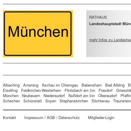
RATHAUS
Landeshauptstadt Münc
.
mehr Infos
zu Landeshau
Albaching
Amerang
Aschau im Chiemgau
Babensham
Bad Aibling
B
Eiselfing
Feldkirchen-Westerham
Flintsbach am Inn
Frasdorf
Griesstä
München
Neubeuern
Niederaudorf
Nußdorf am Inn
Oberaudorf
Pfaffi
Schechen
Schonstett
Soyen
Stephanskirchen
Söchtenau
Traunstein
Kontakt
Impressum / AGB / Datenschutz
Mitglieder-Login