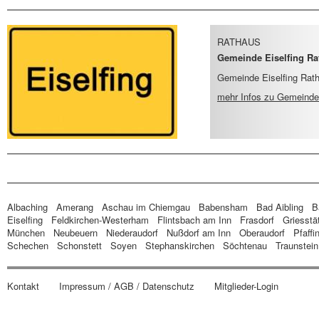
RATHAUS
Gemeinde Eiselfing Rat
Gemeinde Eiselfing Rat
mehr Infos
zu Gemeinde E
Albaching
Amerang
Aschau im Chiemgau
Babensham
Bad Aibling
B
Eiselfing
Feldkirchen-Westerham
Flintsbach am Inn
Frasdorf
Griesstä
München
Neubeuern
Niederaudorf
Nußdorf am Inn
Oberaudorf
Pfaffi
Schechen
Schonstett
Soyen
Stephanskirchen
Söchtenau
Traunstein
Kontakt
Impressum / AGB / Datenschutz
Mitglieder-Login