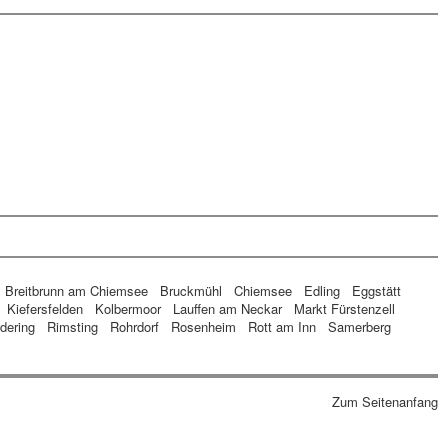
Breitbrunn am Chiemsee
Bruckmühl
Chiemsee
Edling
Eggstätt
Kiefersfelden
Kolbermoor
Lauffen am Neckar
Markt Fürstenzell
dering
Rimsting
Rohrdorf
Rosenheim
Rott am Inn
Samerberg
Zum Seitenanfang