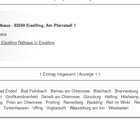
haus - 83549 Eiselfing, Am Pfarrstadl 1
haus
iselfing Rathaus in Eiselfing
1 Eintrag
insgesamt | Anzeige 1-1
ad Endorf
Bad Feilnbach
Bernau am Chiemsee
Blaichach
Brannenburg
tt
Großkarolinenfeld
Gstadt am Chiemsee
Günzburg
Halfing
Höslwang
ng
Prien am Chiemsee
Prutting
Ramerberg
Raubling
Reit im Winkl
Rie
Tuntenhausen
Uffing
Vogtareuth
Wasserburg am Inn
Wiesbaden